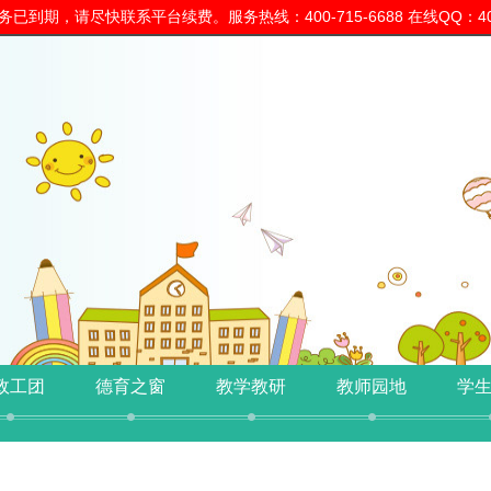
已到期，请尽快联系平台续费。服务热线：400-715-6688 在线QQ：400
政工团
德育之窗
教学教研
教师园地
学