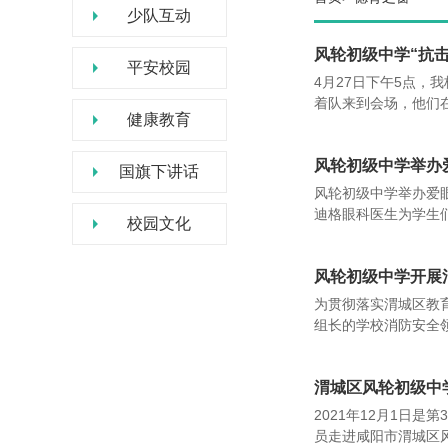
少队互动
风轮初级中学“抗
平安校园
4月27日下午5点
着队来到会场，他们
健康教育
风轮初级中学举办
国旗下讲话
风轮初级中学举办爱眼
迪格眼科医生为学生们
校园文化
风轮初级中学开展
为贯彻落实渭城区教
组长的学校消防安全领
渭城区风轮初级中
2021年12月1日
员走进咸阳市渭城区风