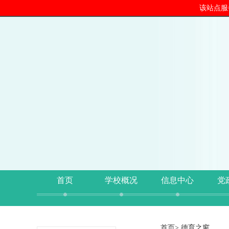
该站点服务
2026年08月08日
星期六
19:13:33
首页
学校概况
信息中心
党
首页
德育之窗
>