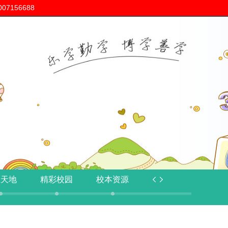
7156688
登录
注册
生天地
精彩校园
校本资源