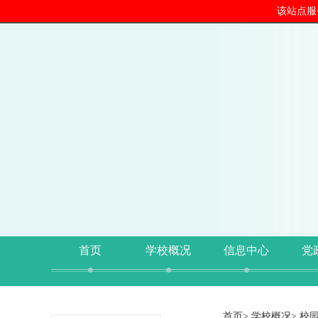
该站点服务
2026年08月07日
星期五
10:26:30
首页
学校概况
信息中心
党
首页
学校概况
校
>
>