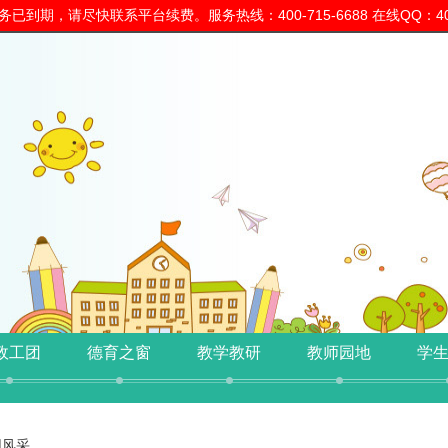
已到期，请尽快联系平台续费。服务热线：400-715-6688 在线QQ：400
政工团
德育之窗
教学教研
教师园地
学
园风采